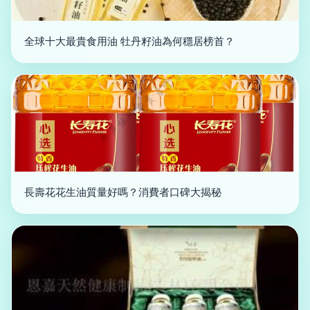
全球十大最貴食用油 牡丹籽油為何穩居榜首？
長壽花花生油質量好嗎？消費者口碑大揭秘