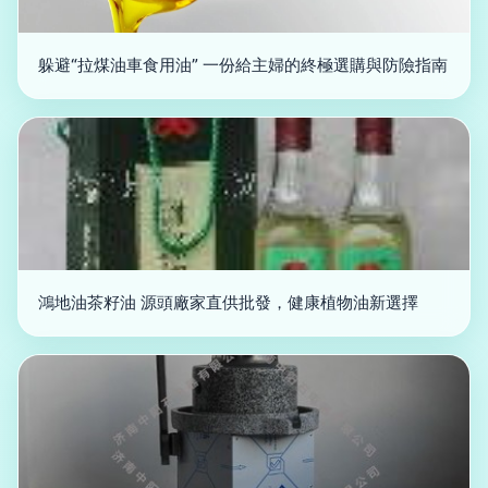
躲避“拉煤油車食用油” 一份給主婦的終極選購與防險指南
鴻地油茶籽油 源頭廠家直供批發，健康植物油新選擇