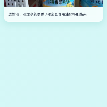
選對油，油煙少菜更香 7種常見食用油的搭配指南