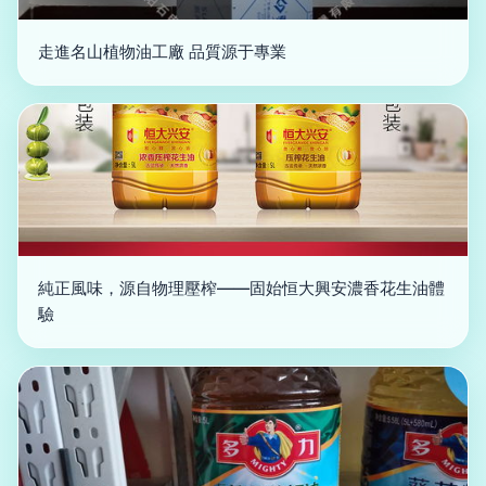
走進名山植物油工廠 品質源于專業
純正風味，源自物理壓榨——固始恒大興安濃香花生油體
驗