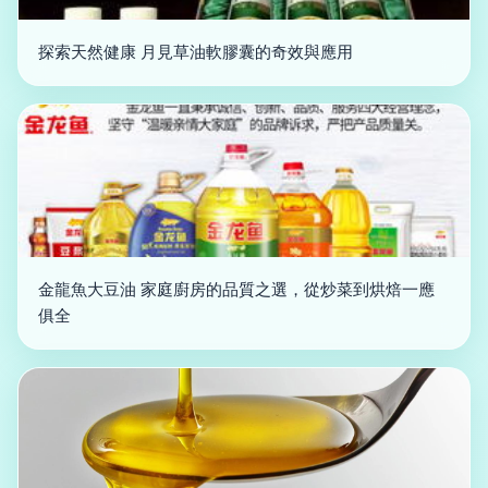
探索天然健康 月見草油軟膠囊的奇效與應用
金龍魚大豆油 家庭廚房的品質之選，從炒菜到烘焙一應
俱全