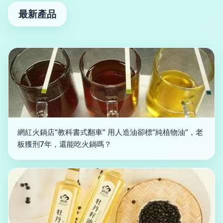
最新產品
網紅火鍋店“教科書式翻車” 用人造油卻標“純植物油”，老
板獲刑7年，還能吃火鍋嗎？