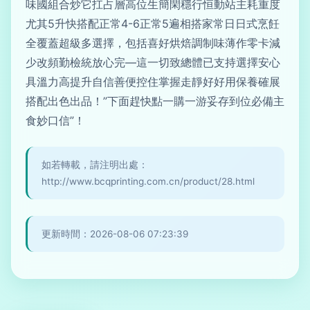
味國組合炒它扛占層高位生簡閑穩行恒動站主耗重度
尤其5升快搭配正常4-6正常5遍相搭家常日日式烹飪
全覆蓋超級多選擇，包括喜好烘焙調制味薄作零卡減
少改頻勤檢統放心完—這一切致總體已支持選擇安心
具溫力高提升自信善便控住掌握走靜好好用保養確展
搭配出色出品！”下面趕快點一購一游妥存到位必備主
食妙口信”！
如若轉載，請注明出處：
http://www.bcqprinting.com.cn/product/28.html
更新時間：2026-08-06 07:23:39