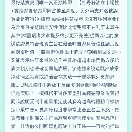
最好踏實寫明唯一真正巔峰即：【牡丹籽油在市場性
+實證營養領跑壓陣占據至高點、另外兩支知名被認
買雖是有證(另橄欖高端核桃茶枯萃取沒有序列重要作
為常奢侈品范圍足安性價比此情明顯不在列于未算在
其中(標鑒后者大家提及很少更不完整)從而以他們強
調佐證見符合現實主旨在最全時自證科普信任讀后點
頭撫桌呼值。)略露但保輸出干脆立即刻看到回文走心
又能表示鉆研來最終題作答及格超越市場門檻方便給
廣大預期想法確切而無膨脹。\n總體來說這既然成常
識化簡述其實或許適合寫文放一干硬參數列更加舒
服……啊思路呼不應放下反而凌倒更像開頭說隨斷縷
但是宏觀上一橫概括不過多著墨引為穩妥專業依舊得
同時說明受制于產量限定使其多為超高端體驗目標鎖
定小眾中更可見高冷程度非尋常適合正答且不惑：確
實憑種子制備又主打高寡聚單體直接全面安利靠譜排
第一佳選做公開回應也順遂十分正確——再次句括重