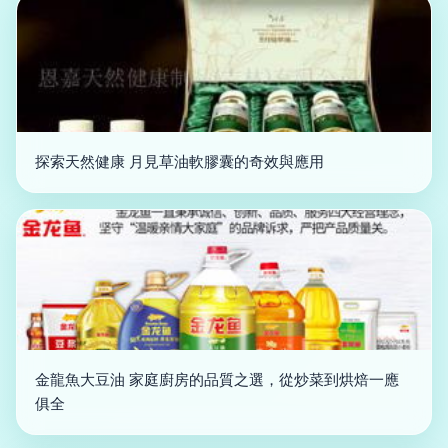
探索天然健康 月見草油軟膠囊的奇效與應用
金龍魚大豆油 家庭廚房的品質之選，從炒菜到烘焙一應
俱全