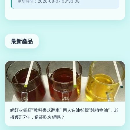
更新時間：2026-08-07 03:33:08
最新產品
網紅火鍋店“教科書式翻車” 用人造油卻標“純植物油”，老
板獲刑7年，還能吃火鍋嗎？