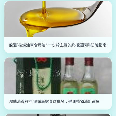
躲避“拉煤油車食用油” 一份給主婦的終極選購與防險指南
鴻地油茶籽油 源頭廠家直供批發，健康植物油新選擇