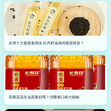
全球十大最貴食用油 牡丹籽油為何穩居榜首？
長壽花花生油質量好嗎？消費者口碑大揭秘