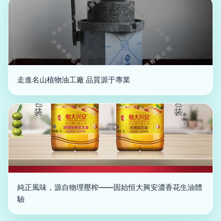
走進名山植物油工廠 品質源于專業
純正風味，源自物理壓榨——固始恒大興安濃香花生油體
驗