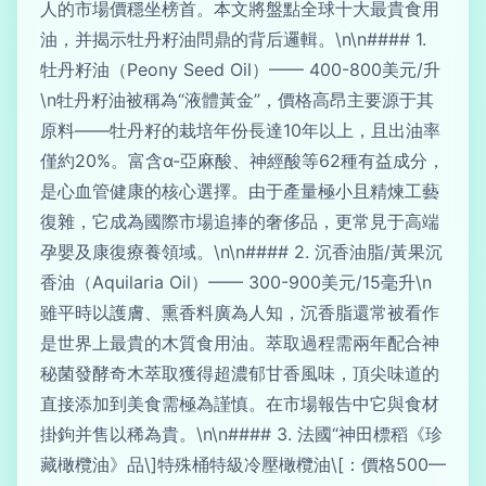
人的市場價穩坐榜首。本文將盤點全球十大最貴食用
油，并揭示牡丹籽油問鼎的背后邏輯。\n\n#### 1.
牡丹籽油（Peony Seed Oil）—— 400-800美元/升
\n牡丹籽油被稱為“液體黃金”，價格高昂主要源于其
原料——牡丹籽的栽培年份長達10年以上，且出油率
僅約20%。富含α-亞麻酸、神經酸等62種有益成分，
是心血管健康的核心選擇。由于產量極小且精煉工藝
復雜，它成為國際市場追捧的奢侈品，更常見于高端
孕嬰及康復療養領域。\n\n#### 2. 沉香油脂/黃果沉
香油（Aquilaria Oil）—— 300-900美元/15毫升\n
雖平時以護膚、熏香料廣為人知，沉香脂還常被看作
是世界上最貴的木質食用油。萃取過程需兩年配合神
秘菌發酵奇木萃取獲得超濃郁甘香風味，頂尖味道的
直接添加到美食需極為謹慎。在市場報告中它與食材
掛鉤并售以稀為貴。\n\n#### 3. 法國“神田標稻《珍
藏橄欖油》品\]特殊桶特級冷壓橄欖油\[：價格500—