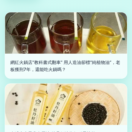
網紅火鍋店“教科書式翻車” 用人造油卻標“純植物油”，老
板獲刑7年，還能吃火鍋嗎？