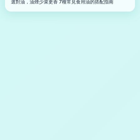
選對油，油煙少菜更香 7種常見食用油的搭配指南