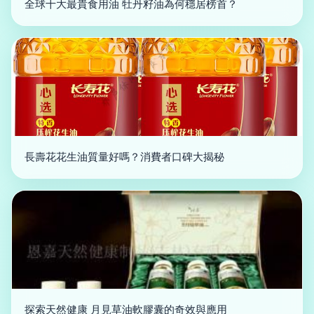
全球十大最貴食用油 牡丹籽油為何穩居榜首？
長壽花花生油質量好嗎？消費者口碑大揭秘
探索天然健康 月見草油軟膠囊的奇效與應用