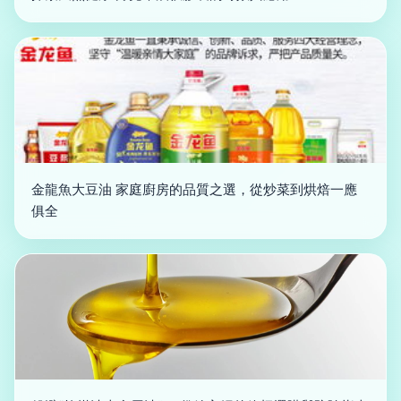
金龍魚大豆油 家庭廚房的品質之選，從炒菜到烘焙一應
俱全