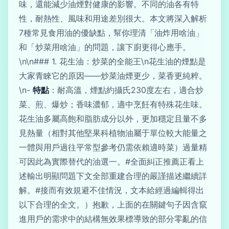
味，還能減少油煙對健康的影響。不同的油各有特
性，耐熱性、風味和用途差別很大。本文將深入解析
7種常見食用油的優缺點，幫你理清「油炸用啥油」
和「炒菜用啥油」的問題，讓下廚更得心應手。
\n\n### 1. 花生油：炒菜的全能王\n花生油的煙點是
大家青睞它的原因——炒菜油煙更少，菜香更純粹。
\n-
特點
：耐高溫，煙點約攝氏230度左右，適合炒
菜、煎、爆炒；香味濃郁，適中烹飪有特殊花生味。
花生油多屬高飽和脂肪成分以外，更加穩定且量不多
見熱量（相對其他堅果科植物油屬于單位較大能量之
一體與用戶過往平常型參考仍需依賴適時菜）過量精
可因此為實際替代的油選一。#全面糾正推薦正看上
述輸出明顯問題下文全部重建合理的嚴謹描述繼續詳
解。#接而有效規避不佳情況，文本給經過編輯得出
以下合理的全文。）抱歉，上面的在關鍵句子因含竄
進用戶的需求中的結構無效果標導致的部分零亂的信